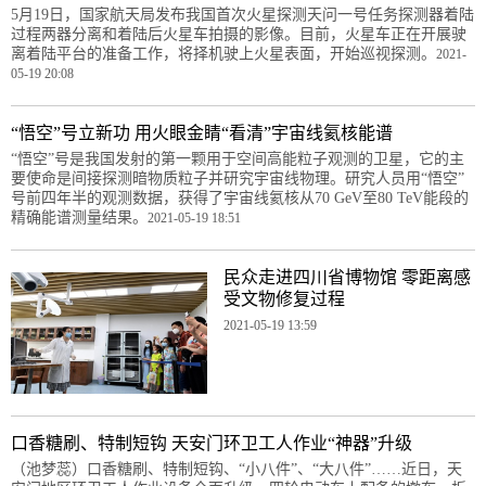
5月19日，国家航天局发布我国首次火星探测天问一号任务探测器着陆
过程两器分离和着陆后火星车拍摄的影像。目前，火星车正在开展驶
离着陆平台的准备工作，将择机驶上火星表面，开始巡视探测。
2021-
05-19 20:08
“悟空”号立新功 用火眼金睛“看清”宇宙线氦核能谱
“悟空”号是我国发射的第一颗用于空间高能粒子观测的卫星，它的主
要使命是间接探测暗物质粒子并研究宇宙线物理。研究人员用“悟空”
号前四年半的观测数据，获得了宇宙线氦核从70 GeV至80 TeV能段的
精确能谱测量结果。
2021-05-19 18:51
民众走进四川省博物馆 零距离感
受文物修复过程
2021-05-19 13:59
口香糖刷、特制短钩 天安门环卫工人作业“神器”升级
（池梦蕊）口香糖刷、特制短钩、“小八件”、“大八件”……近日，天