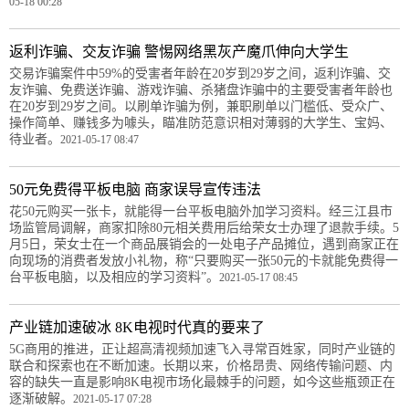
05-18 00:28
返利诈骗、交友诈骗 警惕网络黑灰产魔爪伸向大学生
交易诈骗案件中59%的受害者年龄在20岁到29岁之间，返利诈骗、交
友诈骗、免费送诈骗、游戏诈骗、杀猪盘诈骗中的主要受害者年龄也
在20岁到29岁之间。以刷单诈骗为例，兼职刷单以门槛低、受众广、
操作简单、赚钱多为噱头，瞄准防范意识相对薄弱的大学生、宝妈、
待业者。
2021-05-17 08:47
50元免费得平板电脑 商家误导宣传违法
花50元购买一张卡，就能得一台平板电脑外加学习资料。经三江县市
场监管局调解，商家扣除80元相关费用后给荣女士办理了退款手续。5
月5日，荣女士在一个商品展销会的一处电子产品摊位，遇到商家正在
向现场的消费者发放小礼物，称“只要购买一张50元的卡就能免费得一
台平板电脑，以及相应的学习资料”。
2021-05-17 08:45
产业链加速破冰 8K电视时代真的要来了
5G商用的推进，正让超高清视频加速飞入寻常百姓家，同时产业链的
联合和探索也在不断加速。长期以来，价格昂贵、网络传输问题、内
容的缺失一直是影响8K电视市场化最棘手的问题，如今这些瓶颈正在
逐渐破解。
2021-05-17 07:28