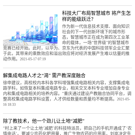
科技大厂布局智慧城市 将产生怎
样的能级跃迁？
作为新一代信息技术支撑、面向知识
社会的下一代创新环境下的城市形
态，智慧城市正在成为第四次工业革
命的载体，一场“世界级”的智慧城市
竞赛已经开始。此时，以华为、京东为代表的中国科技领军企业汇聚
于此，其带来的乘数效应和溢出效应将对经济发展产生难以估量的推
动作用。
2021-05-17 07:19
解集成电路人才之“渴” 需产教深度融合
徐申建议，高校校内本科各学科增强集成电路相关内容，支撑集成电
路学科，如恢复本科集成电路专业，相关交叉本科专业增加自身专业
内和集成电路相关的培养内容。“重庆通过建设产教融合协同平台，调
整高校集成电路学科设置，人才供给数量和质量均不断提高。
2021-05-
16 18:33
除了教技术，他一个劲儿让土地“减肥”
“村上来了一个让土地‘减肥’的科技特派员，把自己的手机开通成了‘农
情电话’。要减少农药化肥用量，推广生物农药的应用率，刘岚决定先