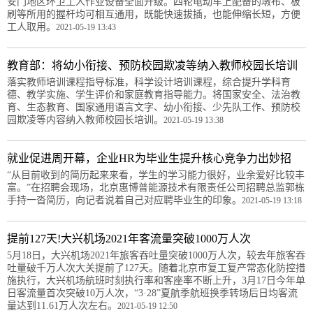
安门地区环卫工人作业设备全面升级。四轮电动车上配备的墩布、板
刷等所用的握杆均可相互通用，既能快速拔插，也能伸缩长短，方便
工人取用。
2021-05-19 13:43
教育部：将幼小衔接、预防校园欺凌等纳入教师校园长培训
落实教师培训课程指导标准，科学设计培训课程，综合提升学科育
德、教学实施、学生评价和家庭教育指导能力。将国家安全、法治教
育、生态教育、国家通用语言文字、幼小衔接、少先队工作、预防校
园欺凌等内容纳入教师校园长培训。
2021-05-19 13:38
就业促进周开幕，企业HR为毕业生提升核心竞争力出妙招
“从目前收到的简历起来来看，学生的学习能力很好，业余爱好比较丰
富。”在招聘会现场，北京惠博普能源技术有限责任公司招聘总监郭栋
手持一沓简历，向记者说着自己对应聘毕业生的印象。
2021-05-19 13:18
提前127天!大兴机场2021年客流量突破1000万人次
5月18日，大兴机场2021年旅客吞吐量突破1000万人次，较去年旅客吞
吐量破千万人次大关提前了127天。随着北京市复工复产常态化防控措
施执行，大兴机场航班时刻执行率和客座率不断上升，3月17日今年单
日客流量首次突破10万人次，“3·28”夏航季航班换季转场后日均客流
量达到11.61万人次左右。
2021-05-19 12:50