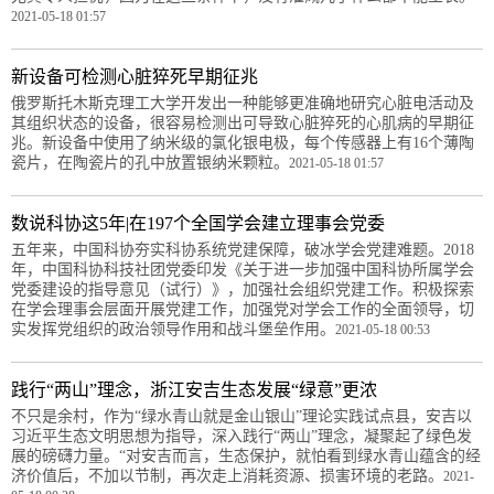
2021-05-18 01:57
新设备可检测心脏猝死早期征兆
俄罗斯托木斯克理工大学开发出一种能够更准确地研究心脏电活动及
其组织状态的设备，很容易检测出可导致心脏猝死的心肌病的早期征
兆。新设备中使用了纳米级的氯化银电极，每个传感器上有16个薄陶
瓷片，在陶瓷片的孔中放置银纳米颗粒。
2021-05-18 01:57
数说科协这5年|在197个全国学会建立理事会党委
五年来，中国科协夯实科协系统党建保障，破冰学会党建难题。2018
年，中国科协科技社团党委印发《关于进一步加强中国科协所属学会
党委建设的指导意见（试行）》，加强社会组织党建工作。积极探索
在学会理事会层面开展党建工作，加强党对学会工作的全面领导，切
实发挥党组织的政治领导作用和战斗堡垒作用。
2021-05-18 00:53
践行“两山”理念，浙江安吉生态发展“绿意”更浓
不只是余村，作为“绿水青山就是金山银山”理论实践试点县，安吉以
习近平生态文明思想为指导，深入践行“两山”理念，凝聚起了绿色发
展的磅礴力量。“对安吉而言，生态保护，就怕看到绿水青山蕴含的经
济价值后，不加以节制，再次走上消耗资源、损害环境的老路。
2021-