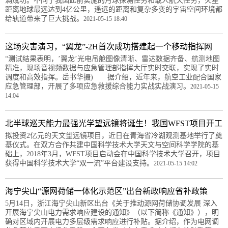
满成功。不同于我国此前实施的月球探测任务和载人航天任务，火星
距离地球最远达到4亿公里，遥远的距离和复杂多变的宇宙空间环境都
给轨道带来了巨大挑战。
2021-05-15 18:40
这场灾害演习，“翼龙”-2H首次成功搭建起一个移动指挥网
“测试结果表明，’翼龙’光电吊舱图像清晰、雷达数据齐备、航测地图
精准，现场音视频数据与应急管理部指挥大厅实时交联，实现了实时
调度和高效指挥。岳书华摄) 据介绍，近年来，航空工业配合国家
应急管理部，开展了多项应急救援综合能力实战实战演习。
2021-05-15
14:04
北半球巡天能力最强光学望远镜将诞生！我国WFST项目开工
拟投资2亿元的天文望远镜项目，近日在青海省冷湖观测基地举行了奠
基仪式。在双方合作共建中国科学技术大学天文与空间科学学院的基
础上，2018年3月，WFST项目启动会在中国科学技术大学召开，项目
获得中国科学技术大学“双一流”平台建设支持。
2021-05-15 14:02
海宁尖山“源网荷储一体化示范区”出台新政响应省补政策
5月14日，浙江海宁尖山新区出台《关于推动源网荷储协调发展 深入
开展海宁尖山电力需求响应建设的通知》（以下简称《通知》），明
确对区域内开展电力多层级需求响应进行补贴。据介绍，作为电网调