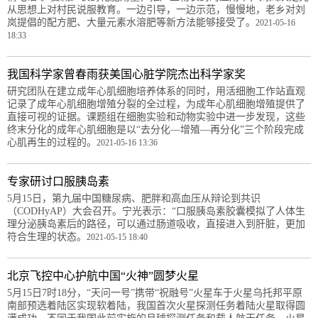
从思想上对村民说服教育。一边引导，一边示范，慢慢地，老乡对刘
岚提倡的配方肥、大量元素水溶肥等新方法能够接受了。
2021-05-16
18:33
我国科学家曾春雨获美国心脏学院杰出科学家奖
研究团队在建立成年心肌细胞培养体系的同时，用活细胞工作站直观
记录了成年心肌细胞增殖分裂的全过程，为成年心肌细胞增殖提供了
直接可视的证据。课题组在细胞实验和动物实验中进一步发现，这些
终末分化的成年心肌细胞是以“去分化—增殖—再分化”三个阶段完成
心肌再生的过程的。
2021-05-16 13:36
专家研讨口服胰岛素
5月15日，第九届中国糖尿病、肥胖和高血压从辩论到共识
（CODHyAP）大会召开。宁光表示：“口服胰岛素胶囊模拟了人体生
理分泌胰岛素后的路径，可以通过肠道吸收，直接进入到肝脏，更加
符合生理的状态。
2021-05-15 18:40
北京飞控中心护航中国“火神”圆梦火星
5月15日7时18分，“天问一号”携带“祝融号”火星车于火星乌托邦平原
南部预选着陆区实现软着陆，我国首次火星探测任务着陆火星取得圆