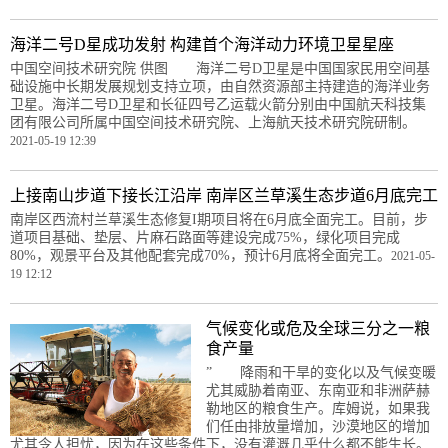
海洋二号D星成功发射 构建首个海洋动力环境卫星星座
中国空间技术研究院 供图 海洋二号D卫星是中国国家民用空间基
础设施中长期发展规划支持立项，由自然资源部主持建造的海洋业务
卫星。海洋二号D卫星和长征四号乙运载火箭分别由中国航天科技集
团有限公司所属中国空间技术研究院、上海航天技术研究院研制。
2021-05-19 12:39
上接南山步道下接长江沿岸 南岸区兰草溪生态步道6月底完工
南岸区西流村兰草溪生态修复I期项目将在6月底全面完工。目前，步
道项目基础、垫层、片麻石路面等建设完成75%，绿化项目完成
80%，观景平台及其他配套完成70%，预计6月底将全面完工。
2021-05-
19 12:12
气候变化或危及全球三分之一粮
食产量
” 降雨和干旱的变化以及气候变暖
尤其威胁着南亚、东南亚和非洲萨赫
勒地区的粮食生产。库姆说，如果我
们任由排放量增加，沙漠地区的增加
尤其令人担忧，因为在这些条件下，没有灌溉几乎什么都不能生长。