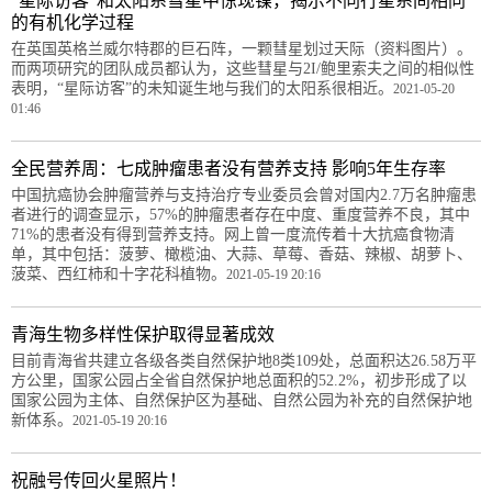
“星际访客”和太阳系彗星中惊现镍，揭示不同行星系间相同
的有机化学过程
在英国英格兰威尔特郡的巨石阵，一颗彗星划过天际（资料图片）。
而两项研究的团队成员都认为，这些彗星与2I/鲍里索夫之间的相似性
表明，“星际访客”的未知诞生地与我们的太阳系很相近。
2021-05-20
01:46
全民营养周：七成肿瘤患者没有营养支持 影响5年生存率
中国抗癌协会肿瘤营养与支持治疗专业委员会曾对国内2.7万名肿瘤患
者进行的调查显示，57%的肿瘤患者存在中度、重度营养不良，其中
71%的患者没有得到营养支持。网上曾一度流传着十大抗癌食物清
单，其中包括：菠萝、橄榄油、大蒜、草莓、香菇、辣椒、胡萝卜、
菠菜、西红柿和十字花科植物。
2021-05-19 20:16
青海生物多样性保护取得显著成效
目前青海省共建立各级各类自然保护地8类109处，总面积达26.58万平
方公里，国家公园占全省自然保护地总面积的52.2%，初步形成了以
国家公园为主体、自然保护区为基础、自然公园为补充的自然保护地
新体系。
2021-05-19 20:16
祝融号传回火星照片！