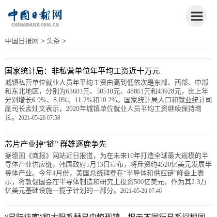
中国日报网
>
头条
>
国家统计局：非私营单位年平均工资近十万元
城镇私营单位就业人员年平均工资由高到低依次是东部、西部、中部
和东北地区，分别为63601元、50510元、48861元和43928元，比上年
分别增长6.9%、8.0%、11.2%和10.2%。国家统计局人口和就业统计司
副司长孟灿文表示，2020年城镇单位就业人员平均工资继续保持增
长。
2021-05-20 07:58
芯片产业掉“链” 群雄逐鹿争先
据德国《商报》网站近日报道，为在未来10年打造全球最大规模的半
导体产业供应链，韩国政府5月13日宣布，将斥资约4520亿美元发展半
导体产业。今年4月份，美国总统拜登在“半导体和供应链”峰会上表
示，将敦促国会在半导体制造和研究上投资500亿美元，作为其2.3万
亿美元基础设施一揽子计划的一部分。
2021-05-20 07:46