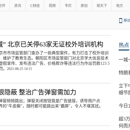
时评
资讯
C财经
视频
专栏
原创
观天下
地方
移
减” 北京已关停63家无证校外培训机构
热点
京市市场监管部门查办了一些典型案件，有力打击了校外培训
，维护了教育生态。朝阳区市场监管部门对北京学大信息技术
一城
虚假宣传、发布违法广告、价格欺诈等违法行为作出罚款123.5
罚。
2021-08-25 14:15
特朗
立下
很隐蔽 整治广告弹窗需加力
细节
弹窗频频跳出；弹窗关闭按钮竟是广告链接，诱导用户点
今日
的“牛皮癣”，随时都可能跳出来“霸屏”，令人不堪其扰。
超3
何而