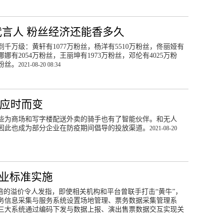
代言人 粉丝经济还能香多久
万级：黄轩有1077万粉丝，杨洋有5510万粉丝，佟丽娅有
娜娜有2054万粉丝，王丽坤有1973万粉丝，邓伦有4025万粉
万粉丝。
2021-08-20 08:34
送应时而变
些为商场和写字楼配送外卖的骑手也有了智能伙伴。和无人
因此也成为部分企业在防疫期间倡导的投放渠道。
2021-08-20
行业标准实施
倍的溢价令人发指，即使相关机构和平台曾联手打击“黄牛”，
务信息采集与服务系统设置场地管理、票务数据采集管理系
三大系统通过编码下发与数据上报、演出售票数据交互实现关