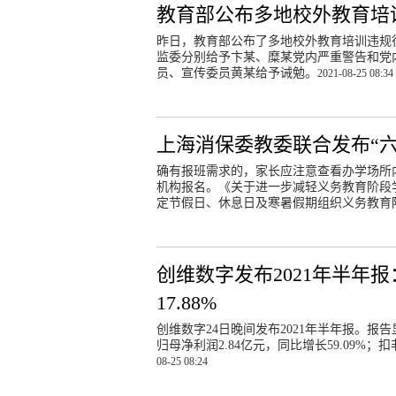
教育部公布多地校外教育培
昨日，教育部公布了多地校外教育培训违规
监委分别给予卞某、糜某党内严重警告和党
员、宣传委员黄某给予诫勉。
2021-08-25 08:34
上海消保委教委联合发布“
确有报班需求的，家长应注意查看办学场所
机构报名。《关于进一步减轻义务教育阶段
定节假日、休息日及寒暑假期组织义务教育
创维数字发布2021年半年报
17.88%
创维数字24日晚间发布2021年半年报。报告
归母净利润2.84亿元，同比增长59.09%；扣
08-25 08:24