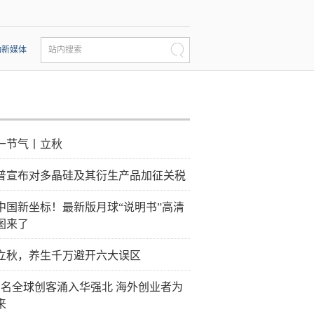
动新媒体
站内搜索
一节气丨立秋
普宣布对多晶硅及其衍生产品加征关税
中国新坐标！最新版月球“说明书”高清
图来了
立秋，养生千万避开六大误区
万名全球创客涌入华强北 海外创业者为
来