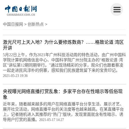
中国日报网
>
创新热点
>
激光尺可上天入地？为什么要修炼数商？……格致论道 湾区
开讲
5月22日上午，作为2021年广州科技活动周的特色活动，由广州中国科
学院计算机网络信息中心、中国科学院广州分院主办的“格致论道·湾
区”讲坛第12期同期举行。”通过现场精彩的分享，观众们也跟着蔡凌
一起走进民风淳朴的侗寨，感知我们民族建筑留下来的宝贵印记。
2021-05-23 19:36
央视曝光网络直播打赏乱象：多家平台存在性暗示等低俗现
象
近年来，随着越来越多的用户在网络直播平台分享生活、展示才艺、
展开社交活动，网络直播平台的关注度等也越来越高。在某直播平台
上，记者随机进入其推荐的“热门”版块，发现里面就含有性暗示、诱
导用户打赏的直播。
2021-05-17 14:27