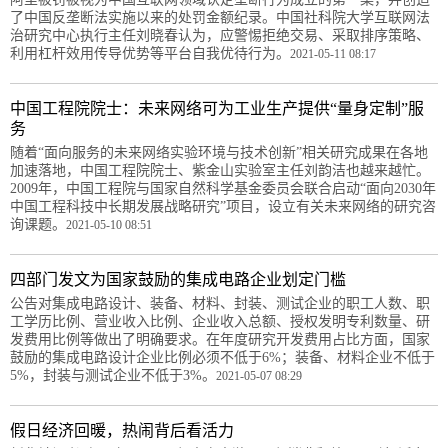
了中国反垄断法实施以来的处罚金额纪录。中国社科院大学互联网法
治研究中心执行主任刘晓春认为，应警惕拒绝交易、采取排序策略、
利用杠杆效用传导优势等平台自我优待行为。
2021-05-11 08:17
中国工程院院士：未来网络可为工业生产提供“量身定制”服
务
随着“面向服务的未来网络实验环境与技术创新”相关研究成果在各地
加速落地，中国工程院院士、紫金山实验室主任刘韵洁也越来越忙。
2009年，中国工程院与国家自然科学基金委员会联合启动“面向2030年
中国工程科技中长期发展战略研究”项目，设立有关未来网络的研究咨
询课题。
2021-05-10 08:51
四部门发文为国家鼓励的集成电路企业划定门槛
公告对集成电路设计、装备、材料、封装、测试企业的职工人数、职
工学历比例、营业收入比例、企业收入总额、授权发明专利数量、研
发费用比例等做出了明确要求。在年度研究开发费用占比方面，国家
鼓励的集成电路设计企业比例必须不低于6%；装备、材料企业不低于
5%，封装与测试企业不低于3%。
2021-05-07 08:29
假日经济回暖，热闹背后看活力