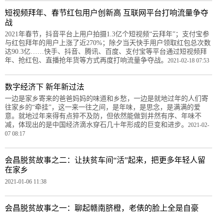
短视频拜年、春节红包用户创新高 互联网平台打响流量争夺
战
2021年春节，抖音平台上用户拍摄1.3亿个短视频“云拜年”；支付宝参
与红包拜年的用户上涨了近270%；除夕当天快手用户领取红包总次数
达90.3亿……快手、抖音、腾讯、百度、支付宝等平台通过短视频拜
年、抢红包、直播抢年货等方式再度打响流量争夺战。
2021-02-18 07:53
数字经济下 新年新过法
一边是家乡寄来的爸爸妈妈的味道和乡愁，一边是就地过年的人们寄
往家乡的“牵挂”，这一来一往之间，是年味，是思念，是满满的爱
意。就地过年来得有点猝不及防，但依然能做到井然有序、年味不
减，体现出的是中国经济滴水穿石几十年形成的巨变和进步。
2021-02-
07 08:17
会昌脱贫故事之二：让扶贫车间“活”起来，把更多年轻人留
在家乡
2021-01-06 11:38
会昌脱贫故事之一：聊起赣南脐橙，老俵的脸上全是自豪