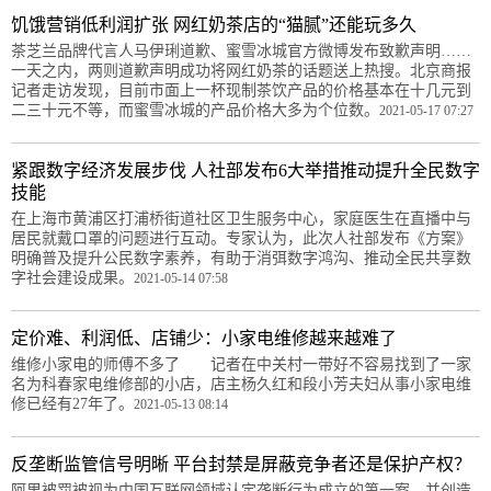
饥饿营销低利润扩张 网红奶茶店的“猫腻”还能玩多久
茶芝兰品牌代言人马伊琍道歉、蜜雪冰城官方微博发布致歉声明……
一天之内，两则道歉声明成功将网红奶茶的话题送上热搜。北京商报
记者走访发现，目前市面上一杯现制茶饮产品的价格基本在十几元到
二三十元不等，而蜜雪冰城的产品价格大多为个位数。
2021-05-17 07:27
紧跟数字经济发展步伐 人社部发布6大举措推动提升全民数字
技能
在上海市黄浦区打浦桥街道社区卫生服务中心，家庭医生在直播中与
居民就戴口罩的问题进行互动。专家认为，此次人社部发布《方案》
明确普及提升公民数字素养，有助于消弭数字鸿沟、推动全民共享数
字社会建设成果。
2021-05-14 07:58
定价难、利润低、店铺少：小家电维修越来越难了
维修小家电的师傅不多了 记者在中关村一带好不容易找到了一家
名为科春家电维修部的小店，店主杨久红和段小芳夫妇从事小家电维
修已经有27年了。
2021-05-13 08:14
反垄断监管信号明晰 平台封禁是屏蔽竞争者还是保护产权？
阿里被罚被视为中国互联网领域认定垄断行为成立的第一案，并创造