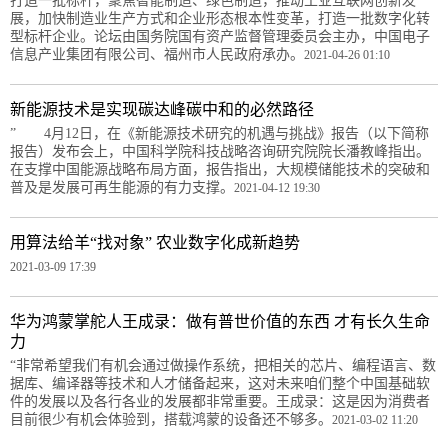
打造一批标杆，聚焦智能制造、绿色制造，推动工业互联网创新发
展，加快制造业生产方式和企业形态根本性变革，打造一批数字化转
型标杆企业。论坛由国务院国有资产监督管理委员会主办，中国电子
信息产业集团有限公司、福州市人民政府承办。
2021-04-26 01:10
新能源技术是实现碳达峰碳中和的必然路径
” 4月12日，在《新能源技术研究的机遇与挑战》报告（以下简称
报告）发布会上，中国科学院科技战略咨询研究院院长潘教峰指出。
在支撑中国能源战略布局方面，报告指出，大规模储能技术的突破和
普及是发展可再生能源的有力支撑。
2021-04-12 19:30
用算法给羊“找对象” 农业数字化成新趋势
2021-03-09 17:39
华为鸿蒙掌舵人王成录：做有普世价值的东西 才有长久生命
力
“非常希望我们有机会通过做操作系统，把相关的芯片、编程语言、数
据库、编译器等技术和人才储备起来，这对未来咱们整个中国基础软
件的发展以及各行各业的发展都非常重要。王成录：这是因为消费者
目前很少有机会体验到，搭载鸿蒙的设备还不够多。
2021-03-02 11:20