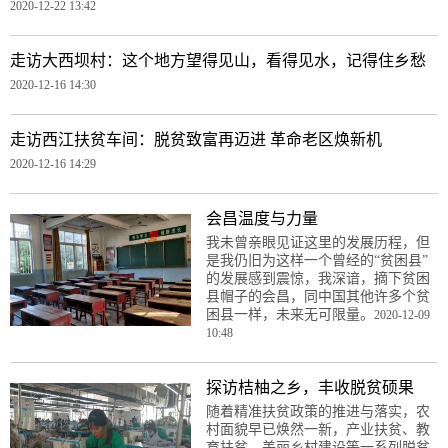
2020-12-22 13:42
走访大西坝村：这个地方望得见山，看得见水，记得住乡愁
2020-12-16 14:30
走访西江扶贫车间：脱贫致富再迈进 革命老区焕新机
2020-12-16 14:29
会昌温度与力量
我未曾亲眼见证这里的发展历程，但
是我仍旧为这样一个曾经的“贫困县”
的发展感到震惊，我深谙，摘下贫困
县帽子的会昌，同中国其他许多个贫
困县一样，未来无可限量。
2020-12-09
10:48
探访桔柚之乡，丰收脱贫硕果
随着精准扶贫政策的推进与落实，农
村面貌早已焕然一新，产业扶贫、教
育扶贫、美丽乡村建设等一系列脱贫