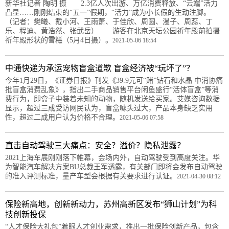
新华社记者 陶明 摄 2.3亿人次出游、万亿消费释放、“云端”活力
凸显……刚刚结束的“五一”假期，“活力”成为小长假的生动注脚。
（记者：樊曦、戴小河、王雨萧、于佳欣、周圆、漫子、周蕊、丁
乐、程迪、黄浩然、张武岳） 游客在北京天坛公园祈年殿前拍摄
祈年殿形状的雪糕（5月4日摄）。
2021-05-06 18:54
中通快递为承运宠物盲盒道歉 盲盒经济被“玩坏了”？
今年1月29日，《证券日报》刊发《39.9元可“赌”钻石和水晶 中消协痛
批盲盒消费乱象》，指出二手商品销售平台闲鱼盛行“活体盲盒”等消
费行为，即盒子中装着未知的动物，随机发送给买家。艾媒咨询数据
显示，超过三成受访网民认为，盲盒噱头过大，产品本身缺乏实用
性，超过二成用户认为价格不合理。
2021-05-06 07:58
直击自动驾驶三大痛点：安全？溢价？隐私泄露？
2021上海车展刚刚落下帷幕，会场内外，自动驾驶受到高度关注。华
为智能汽车解决方案BU总裁王军透露，有关部门即将会发布自动驾驶
的准入评测标准，量产车型会根据有关要求进行认证。
2021-04-30 08:12
保险新高地，创新新动力，苏州高新区发布“狮山计划”为科
技创新投保
“人才保险大礼包”着眼人才创业需求，推出一批保险创新产品，包含