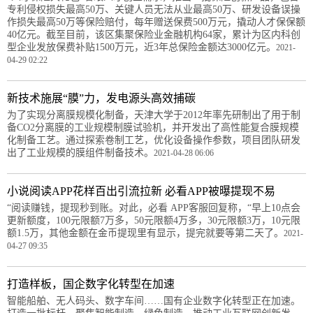
专利侵权损失最高50万、关键人员无法从业最高50万、研发设备误操
作损失最高50万等保险赔付，每年赠送保费500万元，撬动人才保保额
40亿元。截至目前，该区集聚保险业金融机构64家，累计为区内科创
型企业发放保费补贴1500万元，近3年总保险金额达3000亿元。
2021-
04-29 02:22
新技术施展“膜”力，发电源头高效捕碳
为了实现分离膜规模化制备，天津大学于2012年率先研制出了用于制
备CO2分离膜的工业规模制膜试验机，并开发出了高性能复合膜规模
化制备工艺。通过探索卷制工艺，优化设备操作参数，项目团队研发
出了工业规模的膜组件制备技术。
2021-04-28 06:06
小说阅读APP花样百出引流拉新 必看APP被曝提现不易
“阅读赚钱，提现秒到账。对此，必看 APP客服回复称，“早上10点会
更新额度，100元限额7万多，50元限额4万多，30元限额3万，10元限
额1.5万，其他金额在金币提现里有显示，提完就要等第二天了。
2021-
04-27 09:35
打造样板，国企数字化转型在加速
智能船舶、无人码头、数字车间……国有企业数字化转型正在加速。