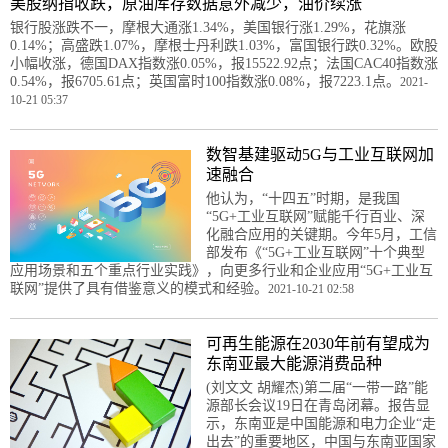
美股纳指收跌，原油库存数据意外减少，油价续涨
银行股涨跌不一，摩根大通涨1.34%，美国银行涨1.29%，花旗涨
0.14%；高盛跌1.07%，摩根士丹利跌1.03%，富国银行跌0.32%。欧股
小幅收涨，德国DAX指数涨0.05%，报15522.92点；法国CAC40指数涨
0.54%，报6705.61点；英国富时100指数涨0.08%，报7223.1点。
2021-
10-21 05:37
数智基建驱动5G与工业互联网加
速融合
他认为，“十四五”时期，是我国
“5G+工业互联网”赋能千行百业、深
化融合应用的关键期。今年5月，工信
部发布《“5G+工业互联网”十个典型
应用场景和五个重点行业实践》，向更多行业和企业应用“5G+工业互
联网”提供了具有借鉴意义的模式和经验。
2021-10-21 02:58
可再生能源在2030年前有望成为
东南亚最大能源消费品种
(刘文文 胡耀杰)第二届“一带一路”能
源部长会议19日在青岛闭幕。报告显
示，东南亚是中国能源和电力企业“走
出去”的重要地区，中国与东南亚国家