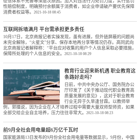
征信体系不完善等深层次原因。加大对违法行为处罚力度，实行惩罚
性赔偿制度，明确预付余额属于消费者，如企业申请破产要优先保障
消费者权益等。
2021-10-18 08:45
互联网拆墙满月 平台需承担更多责任
10月17日，北京商报记者实操发现，虽有进展，但外链屏蔽的问题尚
未完全解除，“火星文”分享、保存本地再分享等情况仍存。高同武向
北京商报记者解释称：“平台应对收集的用户个人信息采取必要措施，
保障所处理的个人信息的安全。
2021-10-18 08:29
教育行业迎来新机遇 职业教育这
条路好走吗？
日前，中共中央办公厅、国务院办公
厅印发了《关于推动现代职业教育高
质量发展的意见》，这对于职业教育
行业无异于久旱逢甘霖。以教师举
例，郭擂说，因为企业在人才培养过程中需要大量双师型师资，如果
全部交给企业自主培养，压力往往非常大。
2021-10-18 08:23
前9月全社会用电量超6万亿千瓦时
国家能源局13日发布的9月份全社会用电量等数据显示，9月份，中国