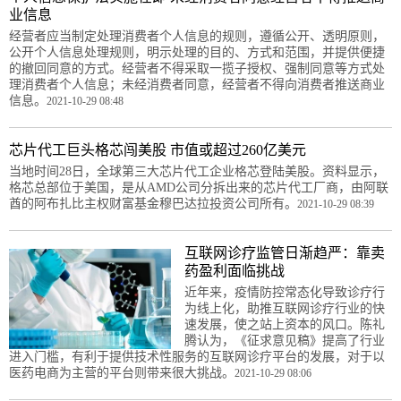
业信息
经营者应当制定处理消费者个人信息的规则，遵循公开、透明原则，
公开个人信息处理规则，明示处理的目的、方式和范围，并提供便捷
的撤回同意的方式。经营者不得采取一揽子授权、强制同意等方式处
理消费者个人信息；未经消费者同意，经营者不得向消费者推送商业
信息。
2021-10-29 08:48
芯片代工巨头格芯闯美股 市值或超过260亿美元
当地时间28日，全球第三大芯片代工企业格芯登陆美股。资料显示，
格芯总部位于美国，是从AMD公司分拆出来的芯片代工厂商，由阿联
酋的阿布扎比主权财富基金穆巴达拉投资公司所有。
2021-10-29 08:39
互联网诊疗监管日渐趋严：靠卖
药盈利面临挑战
近年来，疫情防控常态化导致诊疗行
为线上化，助推互联网诊疗行业的快
速发展，使之站上资本的风口。陈礼
腾认为，《征求意见稿》提高了行业
进入门槛，有利于提供技术性服务的互联网诊疗平台的发展，对于以
医药电商为主营的平台则带来很大挑战。
2021-10-29 08:06