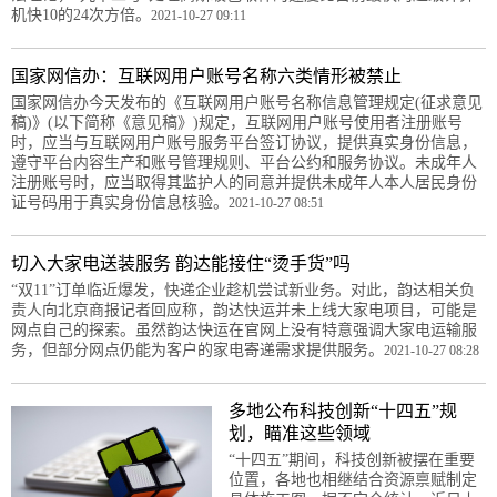
机快10的24次方倍。
2021-10-27 09:11
国家网信办：互联网用户账号名称六类情形被禁止
国家网信办今天发布的《互联网用户账号名称信息管理规定(征求意见
稿)》(以下简称《意见稿》)规定，互联网用户账号使用者注册账号
时，应当与互联网用户账号服务平台签订协议，提供真实身份信息，
遵守平台内容生产和账号管理规则、平台公约和服务协议。未成年人
注册账号时，应当取得其监护人的同意并提供未成年人本人居民身份
证号码用于真实身份信息核验。
2021-10-27 08:51
切入大家电送装服务 韵达能接住“烫手货”吗
“双11”订单临近爆发，快递企业趁机尝试新业务。对此，韵达相关负
责人向北京商报记者回应称，韵达快运并未上线大家电项目，可能是
网点自己的探索。虽然韵达快运在官网上没有特意强调大家电运输服
务，但部分网点仍能为客户的家电寄递需求提供服务。
2021-10-27 08:28
多地公布科技创新“十四五”规
划，瞄准这些领域
“十四五”期间，科技创新被摆在重要
位置，各地也相继结合资源禀赋制定