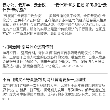
云办公、云开学、云会议……“云计算”风头正劲 如何抓住“云
计算”新机遇？
“云展览”“云赛事”“云会谈”……风起云涌的数字经济，全面开花的“云
模式”，全民参与“云体验”，正在给逐步走向正常的经济社会带来格局
重塑，成为经济社会重启的新动能。优刻得联合创始人华琨认为，现
在的产业互联网，服务的实际上是整个传统经济的千行百业，也正是
推动行业重新洗牌的崇山峻岭。
2021-11-02 09:30
“以网治网”引导公众远离传销
10月27日，“远离传销，守护幸福”禁传宣传季活动启动仪式拉开帷
幕。正是由于当事人推出的各式各样的奖励，截至案发，当事人发展
会员账号共计195007个，遍布全国31个省(区、市)，发展的会员层级
最高达72层，涉案金额高达9.8亿余元。
2021-11-01 09:56
不盲目购买不野蛮抵制 对网红营销要多一点理性
每年的“双11”都是一次对品牌的大考，尤其对于近年来崛起的国货品
牌来说，拼新品、拼营销、拼促销力度等一系列操作，都希望能在这
次年度大考中取得优异成绩，让前行的步伐更加坚定有力。
2021-11-01
09:11