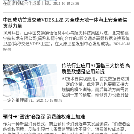
在能源领域合作成果丰硕。
2021-10-19 23:36
中国成功首发交通VDES卫星 为全球天地一体海上安全通信
贡献力量
10月14日，由中国交通通信信息中心与航天科技集团八院、北京和德
宇航技术有限公司(简称和德宇航)合作的3颗交通甚高频数据交换系统
卫星(简称交通VDES卫星)，在太原卫星发射中心发射成功。
2021-10-18
09:48
传统行业应用AI面临三大挑战 高
质量数据是应用前提
AI技术要实现应用，首先数据要达到
一定的体量，此外算力也要能支持大
规模的模型训练，而后算法方面需要
达到一定的精度，端侧算力也要具备
一定的推理能力。
2021-10-18 08:48
预付卡“圈钱”套路深 消费维权难上加难
作为一种新型消费模式，商业预付卡消费近年来发展迅速。“消费者面
临维权困境，反映出预付卡备案监管制度不健全、消费维权成本高、