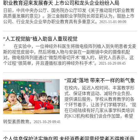
职业教育迎来发展春天 上市公司和龙头企业纷纷入局
日前，中共中央办公厅、国务院办公厅印发《关于推动现代职业教育
高质量发展的意见》。浙江金融职业学院院长郑亚莉认为，鼓励上市
公司、行业龙头企业举办职业教育具有多重意义。
2021-11-01 09:09
“人工视觉脑”植入助盲人重现视觉
” 在实验中，一位神经外科医生将微电极阵列植入到失明患者戈麦
斯的视觉皮层中，然后将植入物与安装在一副眼镜中央的摄像机配
对。微电极阵列是通过“微型颅骨切开术”植入的，研究人员表示，这
个过程“很简单，并且遵循标准的神经外科手术”。
2021-10-29 09:45
“双减”落地 带来不一样的新气象
在校内，延迟入校时间、丰富教学形
式、保证体育运动、减轻作业负担、
提供课后服务，学校从教育教学的各
个环节着手，让孩子们学精学好。“现
在已经陆续有好几家从事学科类培训
的K12机构和我们谈合作加盟，希望
转型素质教育。
2021-10-29 09:41
个人信息保护法实施在即 未经消费者同意经营者不得推送商