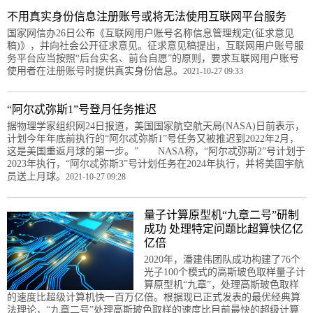
不用真实身份信息注册账号或将无法使用互联网平台服务
国家网信办26日公布《互联网用户账号名称信息管理规定(征求意见
稿)》，并向社会公开征求意见。征求意见稿提出，互联网用户账号服
务平台应当按照“后台实名、前台自愿”的原则，要求互联网用户账号
使用者在注册账号时提供真实身份信息。
2021-10-27 09:33
“阿尔忒弥斯1”号登月任务推迟
据物理学家组织网24日报道，美国国家航空航天局(NASA)日前表示，
计划今年年底前执行的“阿尔忒弥斯1”号任务又被推迟到2022年2月，
这是美国重返月球的第一步。” NASA称，“阿尔忒弥斯2”号计划于
2023年执行，“阿尔忒弥斯3”号计划任务在2024年执行，并将美国宇航
员送上月球。
2021-10-27 09:28
量子计算原型机“九章二号”研制
成功 处理特定问题比超算快亿亿
亿倍
2020年，潘建伟团队成功构建了76个
光子100个模式的高斯玻色取样量子计
算原型机“九章”，处理高斯玻色取样
的速度比超级计算机快一百万亿倍。根据现已正式发表的最优经典算
法理论，“九章二号”处理高斯玻色取样的速度比目前最快的超级计算