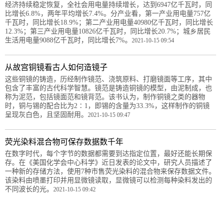
经济持续稳定恢复，全社会用电量持续增长，达到6947亿千瓦时，同
比增长6.8%，两年平均增长7.4%。分产业看，第一产业用电量757亿
千瓦时，同比增长18.9%；第二产业用电量40980亿千瓦时，同比增长
12.3%；第三产业用电量10826亿千瓦时，同比增长20.7%；城乡居民
生活用电量9088亿千瓦时，同比增长7%。
2021-10-15 09:54
从故宫铜镜看古人如何造镜子
这些铜镜的铸造，历经制作镜范、浇筑原料、打磨镜面等工序，其中
包含了丰富的古代科学智慧。镜范是铸造铜镜的模型，由泥制成，也
称为泥范，包括镜面范和镜背范。该书认为，制作铜镜之类的器物
时，铜与锡的配合比为2∶1，即锡的含量为33.3%，这样制作的铜镜
呈现灰白色，且坚固耐用。
2021-10-15 09:47
荧光染料混合物可保存数据数千年
在数字时代，每个字节的数据都需要到达指定位置，最好还能长期保
存。在《美国化学会中心科学》近日发表的论文中，研究人员描述了
一种新的存储方法，使用7种市售荧光染料的混合物来保存数据文件。
该染料由喷墨打印并用显微镜读取，显微镜可以检测每种染料发出的
不同波长的光。
2021-10-15 09:42