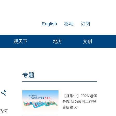
English
移动
订阅
观天下
地方
文创
专题
【征集中】2026“@国
务院 我为政府工作报
告提建议”
马河