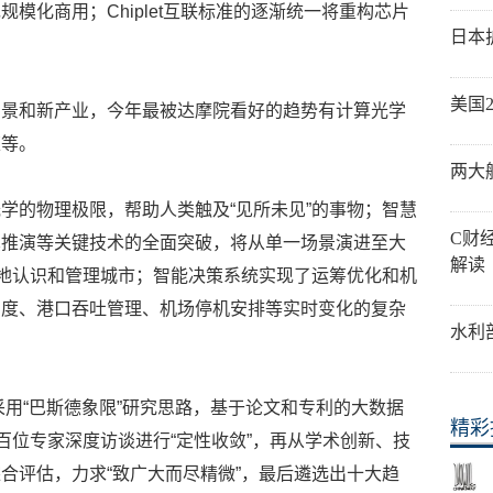
模化商用；Chiplet互联标准的逐渐统一将重构芯片
日本
美国
场景和新产业，今年最被达摩院看好的趋势有计算光学
策等。
两大
学的物理极限，帮助人类触及“见所未见”的事物；智慧
C财
真推演等关键技术的全面突破，将从单一场景演进至大
解读
”地认识和管理城市；智能决策系统实现了运筹优化和机
调度、港口吞吐管理、机场停机安排等实时变化的复杂
水利
采用“巴斯德象限”研究思路，基于论文和专利的大数据
精彩
百位专家深度访谈进行“定性收敛”，再从学术创新、技
合评估，力求“致广大而尽精微”，最后遴选出十大趋