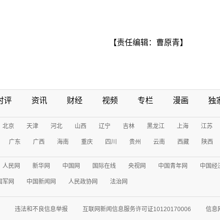
【责任编辑：曹原青】
时评
资讯
财经
视频
专栏
漫画
独
北京
天津
河北
山西
辽宁
吉林
黑龙江
上海
江苏
广东
广西
海南
重庆
四川
贵州
云南
西藏
陕西
人民网
新华网
中国网
国际在线
央视网
中国青年网
中国经
国军网
中国新闻网
人民政协网
法治网
违法和不良信息举报
互联网新闻信息服务许可证10120170006
信息