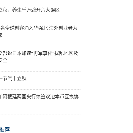
立秋，养生千万避开六大误区
万名全球创客涌入华强北 海外创业者为
来
交部说日本加速“再军事化”扰乱地区及
安全
一节气丨立秋
和阿根廷两国央行续签双边本币互换协
推荐