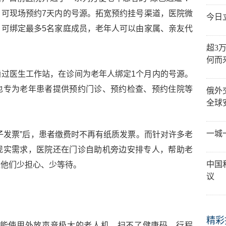
可现场预约7天内的号源。拓宽预约挂号渠道，医院微
今日
可绑定最多5名家庭成员，老年人可以由家属、亲友代
超3
何而
过医生工作站，在诊间为老年人绑定1个月内的号源。
也专为老年患者提供预约门诊、预约检查、预约住院等
俄外
全球
一城
子发票”后，患者缴费时不再有纸质发票。而针对许多老
现实需求，医院还在门诊自助机旁边安排专人，帮助老
中国
让他们少担心、少等待。
议
精彩
只能使用外放声音极大的老人机。扫不了健康码、行程