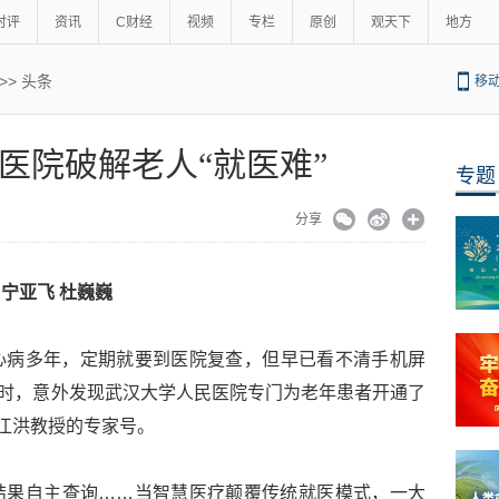
时评
资讯
C财经
视频
专栏
原创
观天下
地方
>>
头条
移
医院破解老人“就医难”
专题
分享
 宁亚飞 杜巍巍
心病多年，定期就要到医院复查，但早已看不清手机屏
号”时，意外发现武汉大学人民医院专门为老年患者开通了
了江洪教授的专家号。
结果自主查询……当智慧医疗颠覆传统就医模式，一大