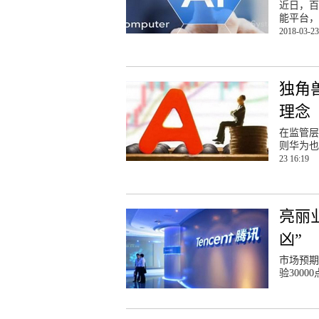
近日，百
能平台，
2018-03-23
独角
理念
在监管层
则华为也
23 16:19
亮丽
凶”
市场预期
验300