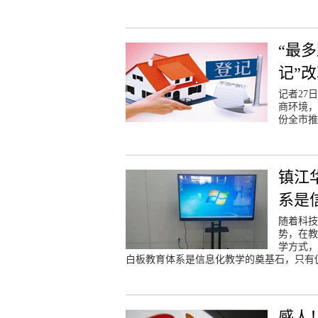
“最
记”
记者27
商环境，
份全市推
镇江
系是
随着科技
势，在教
学方式，
白板教育体系是信息化教学的奠基石，只有
感人