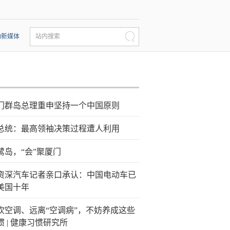
动新媒体
站内搜索
门群岛总理重申坚持一个中国原则
总统：最高领袖决策过程遭人利用
鹭岛，“会”聚厦门
资深汽车记者亲口承认：中国电动车已
美国十年
吹空调、远离“空调病”，不妨养成这些
惯 | 健康习惯研究所