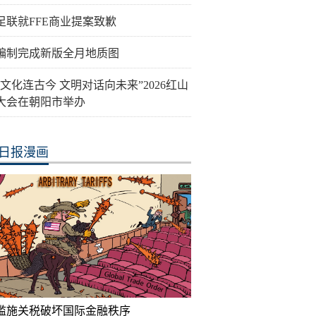
足联就FFE商业提案致歉
编制完成新版全月地质图
山文化连古今 文明对话向未来”2026红山
大会在朝阳市举办
日报漫画
滥施关税破坏国际金融秩序