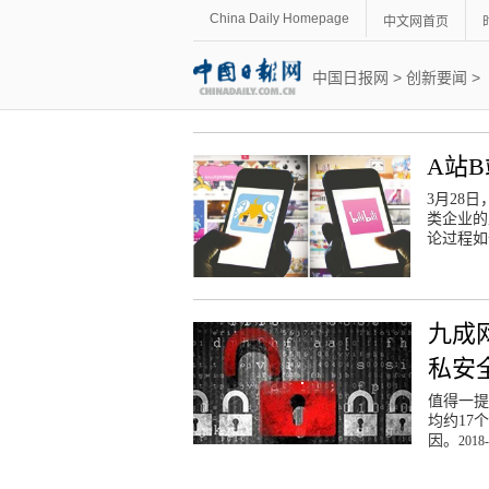
China Daily Homepage
中文网首页
中国日报网
>
创新要闻
>
A站
3月28
类企业的
论过程如
九成
私安
值得一提
均约17
因。
2018-