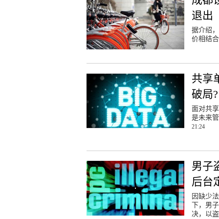
退出
据介绍，
价相结合
共享
破局?
面对共享
是未来管
21:24
男子
后台
因缺少法
下，男子
决，以盗