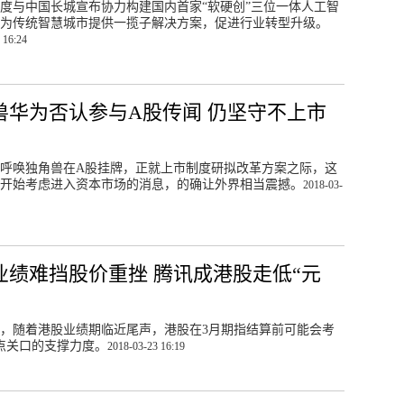
度与中国长城宣布协力构建国内首家“软硬创”三位一体人工智
为传统智慧城市提供一揽子解决方案，促进行业转型升级。
 16:24
兽华为否认参与A股传闻 仍坚守不上市
呼唤独角兽在A股挂牌，正就上市制度研拟改革方案之际，这
开始考虑进入资本市场的消息，的确让外界相当震撼。
2018-03-
业绩难挡股价重挫 腾讯成港股走低“元
，随着港股业绩期临近尾声，港股在3月期指结算前可能会考
00点关口的支撑力度。
2018-03-23 16:19