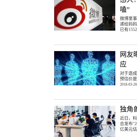
嗑”
微博里事
递给妈妈
已有155
网友
应
对于造成
预估价是
2018-03-26
独角
近日，科
合发布“
亿美元估