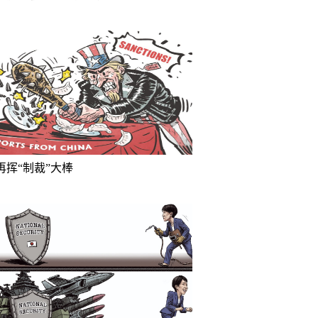
再挥“制裁”大棒