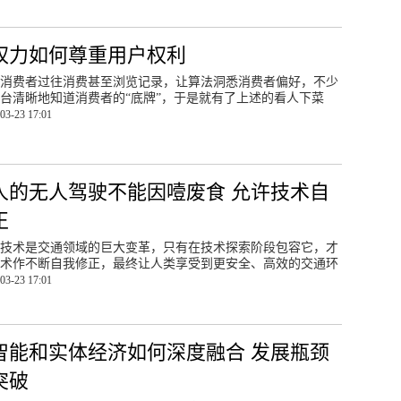
权力如何尊重用户权利
消费者过往消费甚至浏览记录，让算法洞悉消费者偏好，不少
台清晰地知道消费者的“底牌”，于是就有了上述的看人下菜
03-23 17:01
人的无人驾驶不能因噎废食 允许技术自
正
技术是交通领域的巨大变革，只有在技术探索阶段包容它，才
术作不断自我修正，最终让人类享受到更安全、高效的交通环
03-23 17:01
智能和实体经济如何深度融合 发展瓶颈
突破