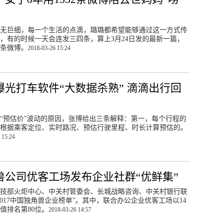
无巨细，每一个生活的点滴，璐璐都希望能够通过这一方式传
，有的时候一天会连发三四条，算上3月24日发的最新一篇，
2条微博。
2018-03-26 15:24
曝光打车软件“大数据杀熟” 滴滴出行回
“预估价”波动的原因，张博给出三条解释：第一，每个行程的
根据乘客定位、实时路况、预估行驶里程、时长计算预估的。
 15:24
兽公司优客工场发布企业社群“优鲜集”
技部火炬中心、中关村管委会、长城战略咨询、中关村银行联
2017中国独角兽企业榜单”。其中，联合办公企业优客工场以14
值排名第80位。
2018-03-26 14:57