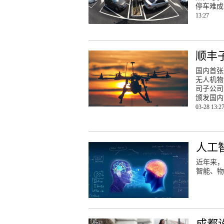
停车难成
13:27
顺丰
国内首张
无人机物
司子公司
颁发国内
03-28 13:2
人工
近年来，
智能、物
成都