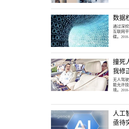
数据
通过深挖
互联网平
碟。
2018-
撞死
我修
无人驾驶
能允许技
境。
2018-
人工
亟待