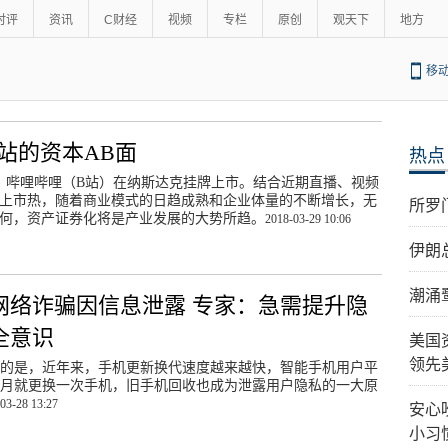
时评
资讯
C财经
视频
专栏
原创
观天下
地方
移
B站的资本AB面
热点
日，哔哩哔哩（B站）在纳斯达克挂牌上市。结合近期直播、视频
上市热，随着商业模式的日趋成熟和企业体量的不断增长，无
所罗
何，资产证券化将是产业发展的大势所趋。
2018-03-29 10:06
伊朗
潮涌
网络诈骗因信息泄露 专家：急需提升隐
全意识
美国
领先
的是，近年来，手机更新换代速度越来越快，智能手机用户平
个月就更换一次手机，旧手机回收也成为泄露用户隐私的一大原
03-28 13:27
安心
小习