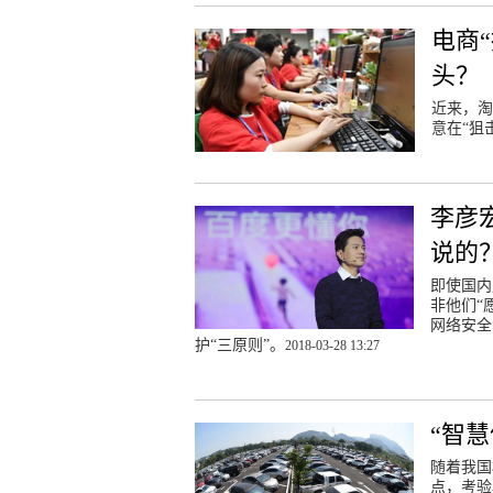
电商
头？
近来，淘
意在“狙
李彦
说的
即使国内
非他们“
网络安全
护“三原则”。
2018-03-28 13:27
“智
随着我国
点，考验