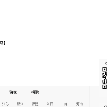
茗】
独家
招聘
江苏
浙江
福建
江西
山东
河南
Ch