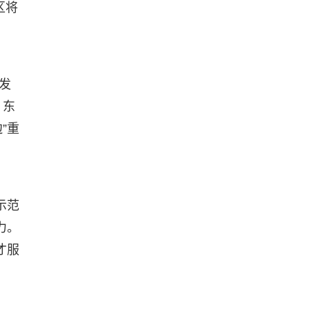
区将
发
。东
”重
示范
力。
才服