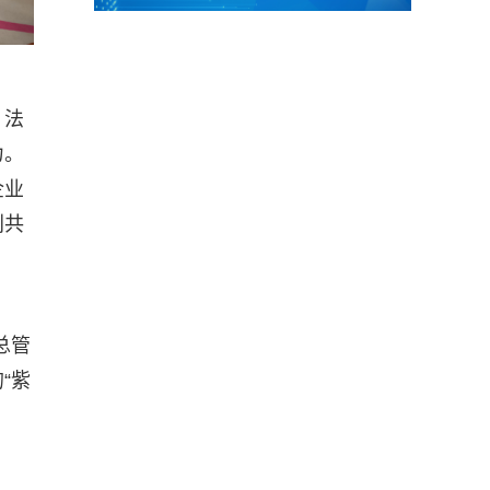
、法
力。
企业
利共
总管
“紫